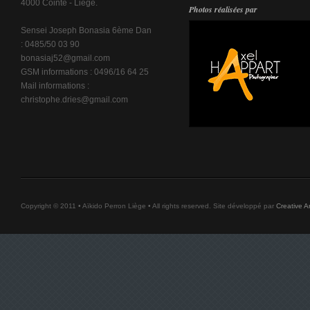
4000 Cointe - Liège.
Photos réalisées par
Sensei Joseph Bonasia 6ème Dan
: 0485/50 03 90
bonasiaj52@gmail.com
GSM informations : 0496/16 64 25
Mail informations :
christophe.dries@gmail.com
Copyright © 2011 • Aïkido Perron Liège • All rights reserved. Site développé par
Creative Ar