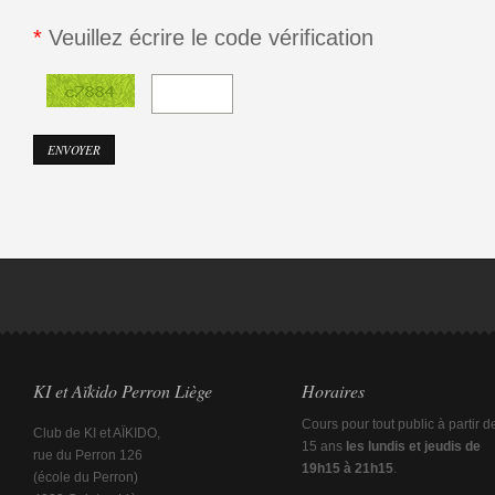
*
Veuillez écrire le code vérification
KI et Aïkido Perron Liège
Horaires
Cours pour tout public à partir d
Club de KI et AÏKIDO,
15 ans
les lundis et jeudis de
rue du Perron 126
19h15 à 21h15
.
(école du Perron)