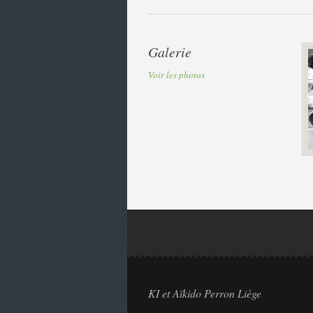
Galerie
Voir les photos
KI et Aïkido Perron Liège